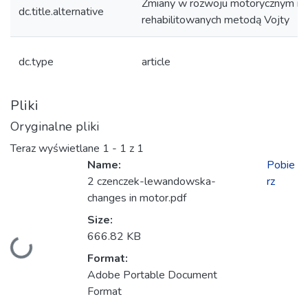
Zmiany w rozwoju motorycznym n
dc.title.alternative
rehabilitowanych metodą Vojty
dc.type
article
Pliki
Oryginalne pliki
Teraz wyświetlane
1 - 1 z 1
Name:
Pobie
2 czenczek-lewandowska-
rz
changes in motor.pdf
Size:
666.82 KB
Ładowanie...
Format:
Adobe Portable Document
Format