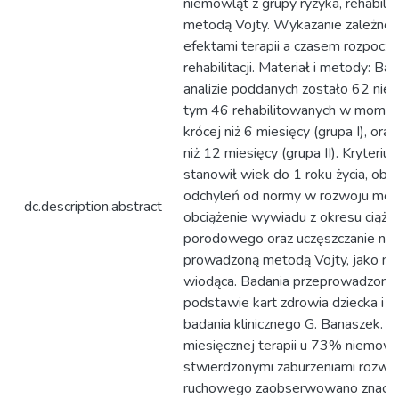
niemowląt z grupy ryzyka, rehabili
metodą Vojty. Wykazanie zależnoś
efektami terapii a czasem rozpoczęc
rehabilitacji. Materiał i metody: Bad
analizie poddanych zostało 62 nie
tym 46 rehabilitowanych w momen
krócej niż 6 miesięcy (grupa I), ora
niż 12 miesięcy (grupa II). Kryteri
stanowił wiek do 1 roku życia, obe
odchyleń od normy w rozwoju mot
dc.description.abstract
obciążenie wywiadu z okresu ciąż
porodowego oraz uczęszczanie na r
prowadzoną metodą Vojty, jako m
wiodąca. Badania przeprowadzone 
podstawie kart zdrowia dziecka i k
badania klinicznego G. Banaszek. W
miesięcznej terapii u 73% niemowl
stwierdzonymi zaburzeniami rozwo
ruchowego zaobserwowano znaczn