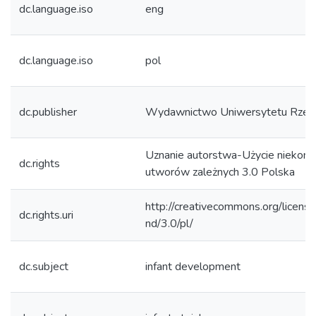
dc.language.iso
eng
dc.language.iso
pol
dc.publisher
Wydawnictwo Uniwersytetu Rzes
Uznanie autorstwa-Użycie niekom
dc.rights
utworów zależnych 3.0 Polska
http://creativecommons.org/licens
dc.rights.uri
nd/3.0/pl/
dc.subject
infant development