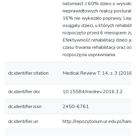
natomiast z 60% dzieci o wysokiej
nieprawidłowych reakcji posturalny
16% nie wykazało poprawy. Lepsze
osiągały dzieci, u których rehabilita
rozpoczęto przed 6 miesiącem życi
Efektywność rehabilitacji dzieci jes
czasu trwania rehabilitacji oraz od 
rozpoczęcia usprawniania.
dc.identifier.citation
Medical Review T. 14, z. 3 (2016)
dc.identifier.doi
10.15584/medrev.2016.3.2
dc.identifier.issn
2450-6761
dc.identifier.uri
http://repozytorium.ur.edu.pl/hand