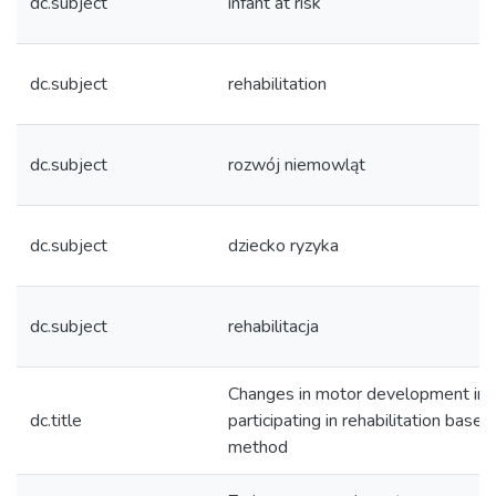
dc.subject
infant at risk
dc.subject
rehabilitation
dc.subject
rozwój niemowląt
dc.subject
dziecko ryzyka
dc.subject
rehabilitacja
Changes in motor development in i
dc.title
participating in rehabilitation base
method