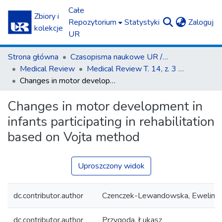
Całe
Zbiory i
(c
Repozytorium
Statystyki
Zaloguj
kolekcje
UR
Strona główna
Czasopisma naukowe UR / Scientific Journals
Medical Review
Medical Review T. 14, z. 3 (2016)
Changes in motor development in infants participating in rehabilitation based on Vojta method
Changes in motor development in
infants participating in rehabilitation
based on Vojta method
Uproszczony widok
dc.contributor.author
Czenczek-Lewandowska, Ewelina
dc.contributor.author
Przygoda, Łukasz