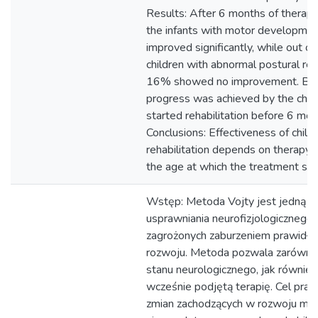
Results: After 6 months of therap
the infants with motor development
improved significantly, while out o
children with abnormal postural rea
16% showed no improvement. Bet
progress was achieved by the chil
started rehabilitation before 6 mon
Conclusions: Effectiveness of child
rehabilitation depends on therapy 
the age at which the treatment sta
Wstęp: Metoda Vojty jest jedną z
usprawniania neurofizjologicznego 
zagrożonych zaburzeniem prawidł
rozwoju. Metoda pozwala zarówno
stanu neurologicznego, jak również
wcześnie podjętą terapię. Cel prac
zmian zachodzących w rozwoju mo