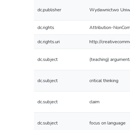
dc.publisher
Wydawnictwo Uniw
dc.rights
Attribution-NonCom
dc.rights.uri
http://creativecomm
dc.subject
(teaching) argument
dc.subject
critical thinking
dc.subject
claim
dc.subject
focus on language