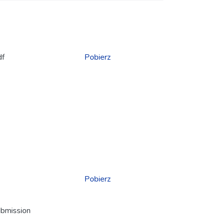
df
Pobierz
Pobierz
ubmission