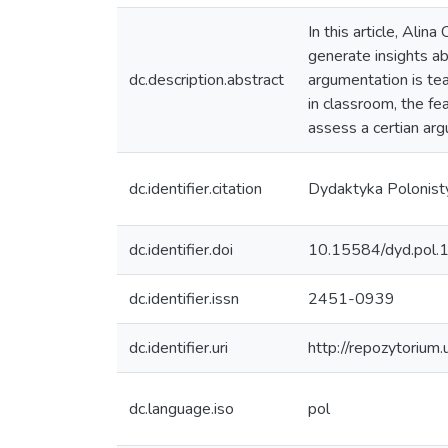
In this article, Ali
generate insights ab
dc.description.abstract
argumentation is tea
in classroom, the fea
assess a certian ar
dc.identifier.citation
Dydaktyka Polonist
dc.identifier.doi
10.15584/dyd.pol.
dc.identifier.issn
2451-0939
dc.identifier.uri
http://repozytorium
dc.language.iso
pol