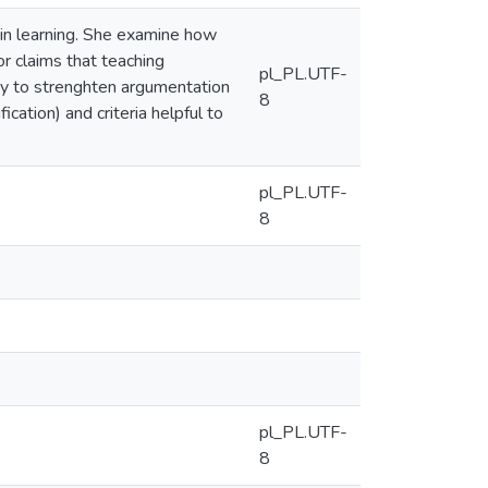
 in learning. She examine how
r claims that teaching
pl_PL.UTF-
ary to strenghten argumentation
8
cation) and criteria helpful to
pl_PL.UTF-
8
pl_PL.UTF-
8