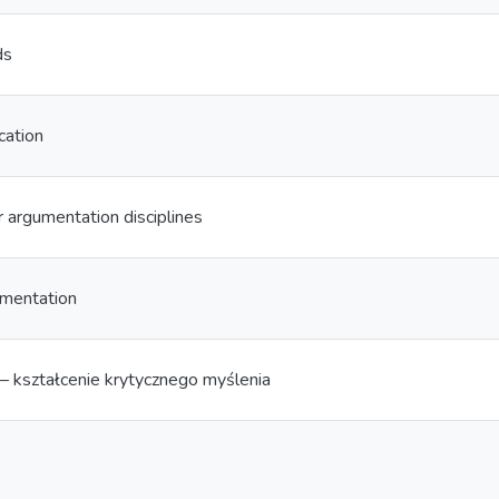
ds
cation
r argumentation disciplines
umentation
– kształcenie krytycznego myślenia