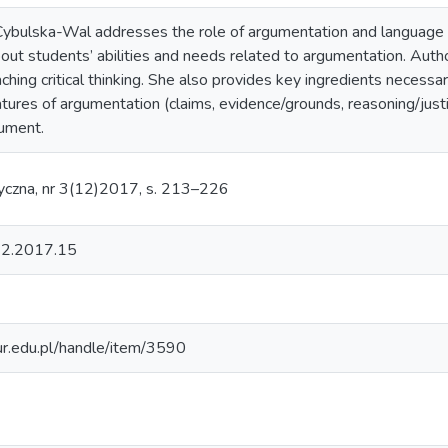
na Cybulska-Wal addresses the role of argumentation and language
out students’ abilities and needs related to argumentation. Autho
ching critical thinking. She also provides key ingredients necess
tures of argumentation (claims, evidence/grounds, reasoning/justifi
gument.
yczna, nr 3(12)2017, s. 213–226
12.2017.15
.ur.edu.pl/handle/item/3590