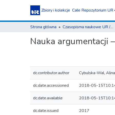
Zbiory i kolekcje
Całe Repozytorium UR
Strona główna
Czasopisma naukowe UR / Scientific Journals
Nauka argumentacji –
dc.contributor.author
Cybulska-Wal, Alina
dc.date.accessioned
2018-05-15T10:1
dc.date.available
2018-05-15T10:1
dc.date.issued
2017