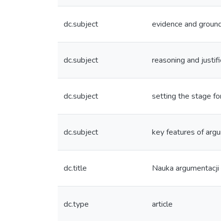
dc.subject
evidence and groun
dc.subject
reasoning and justifi
dc.subject
setting the stage fo
dc.subject
key features of arg
dc.title
Nauka argumentacji 
dc.type
article