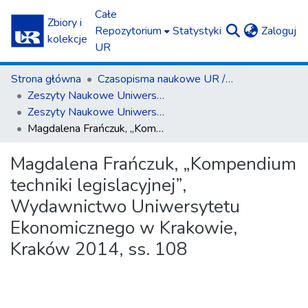
Całe
Zbiory i
(c
Repozytorium
Statystyki
Zaloguj
kolekcje
UR
Strona główna
Czasopisma naukowe UR / Scientific Journals
Zeszyty Naukowe Uniwersytetu Rzeszowskiego. Seria Prawnicza. Prawo
Zeszyty Naukowe Uniwersytetu Rzeszowskiego. Seria Prawnicza. Prawo 19 (2016)
Magdalena Frańczuk, „Kompendium techniki legislacyjnej”, Wydawnictwo Uniwersytetu Ekonomicznego w Krakowie, Kraków 2014, ss. 108
Magdalena Frańczuk, „Kompendium
techniki legislacyjnej”,
Wydawnictwo Uniwersytetu
Ekonomicznego w Krakowie,
Kraków 2014, ss. 108